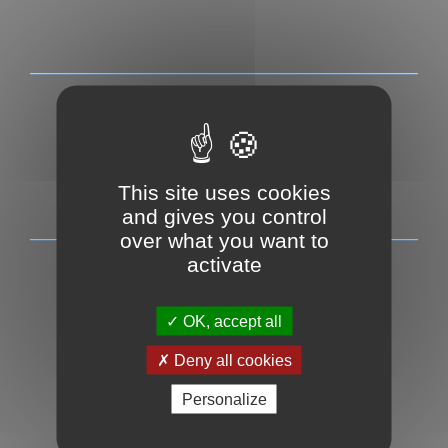
This site uses cookies
and gives you control
over what you want to
activate
ICE-FALL
OK, accept all
Cascade de glace
Deny all cookies
Ski de randonnée
Personalize
Et l'été alors ?
Engagement privé