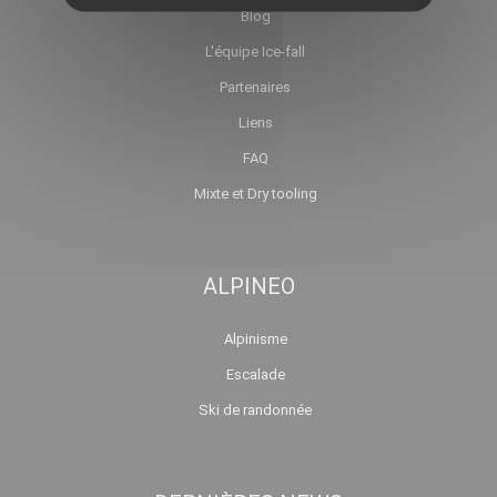
Blog
L'équipe Ice-fall
Partenaires
Liens
FAQ
Mixte et Dry tooling
ALPINEO
Alpinisme
Escalade
Ski de randonnée