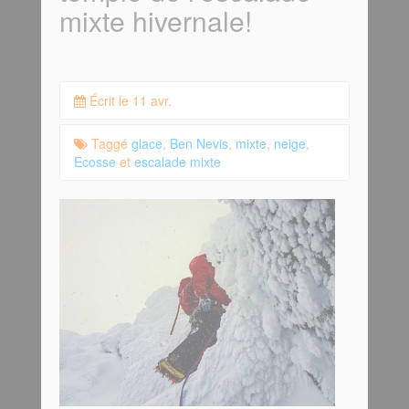
mixte hivernale!
Écrit le 11 avr.
Taggé
glace
,
Ben Nevis
,
mixte
,
neige
,
Ecosse
et
escalade mixte