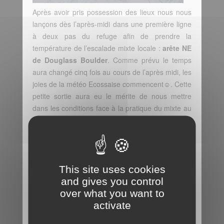
Après avoir pris possession des lieux nous nous
lançons dès l’après-midi dans une première ligne
à deux pas du refuge afin de prendre la
température de l’escalade mixte locale :
arête NE
de Douglass Boulder
. Comme prévu le temps
aura changé cinq fois au cours de l’après midi, les
joies de la météo Ecossaise commencent☺. Cette
petite sortie aura eu le mérite de nous mettre
dans les conditions face à la pratique du mixte au
Ben Nevis.
De retour au refuge la MaKiNa échangera son
casque pour la toque et prendra en main le diner
et ce sur l’ensemble du séjour, grand merci
This site uses cookies
Francis… je crois que je suis plus performant sur
and gives you control
le terrain qu’en cuisine !
over what you want to
La météo catastrophique du milieu de semaine se
activate
confirme jour après jour et nous devons nous
préparer à devoir quitter les lieux en milieu de