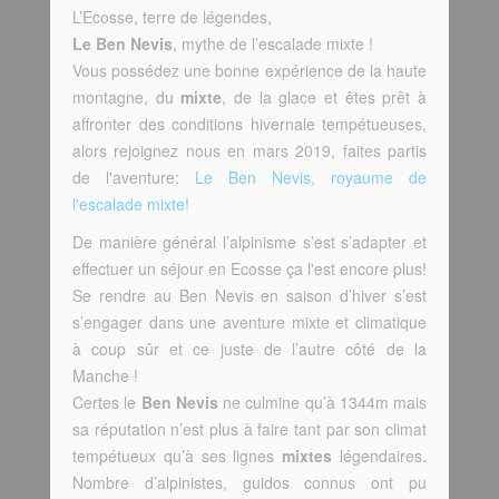
L’Ecosse, terre de légendes,
Le Ben Nevis
, mythe de l’escalade mixte !
Vous possédez une bonne expérience de la haute
montagne, du
mixte
, de la glace et êtes prêt à
affronter des conditions hivernale tempétueuses,
alors rejoignez nous en mars 2019, faites partis
de l'aventure:
Le Ben Nevis, royaume de
l'escalade mixte!
De manière général l’alpinisme s’est s’adapter et
effectuer un séjour en Ecosse ça l'est encore plus!
Se rendre au Ben Nevis en saison d’hiver s’est
s’engager dans une aventure mixte et climatique
à coup sûr et ce juste de l’autre côté de la
Manche !
Certes le
Ben Nevis
ne culmine qu’à 1344m mais
sa réputation n’est plus à faire tant par son climat
tempétueux qu’à ses lignes
mixtes
légendaires.
Nombre d’alpinistes, guidos connus ont pu