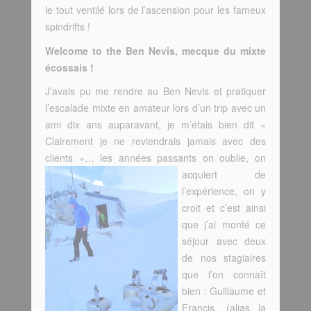
le tout ventilé lors de l’ascension pour les fameux
spindrifts !
Welcome to the Ben Nevis, mecque du mixte
écossais !
J’avais pu me rendre au Ben Nevis et pratiquer
l’escalade mixte en amateur lors d’un trip avec un
ami dix ans auparavant, je m’étais bien dit «
Clairement je ne reviendrais jamais avec des
clients »… les années passants on oublie, on
acquiert de
l’expérience, on y
croit et c’est ainsi
que j’ai monté ce
séjour avec deux
de nos stagiaires
que l’on connaît
bien : Guillaume et
Francis, (alias la