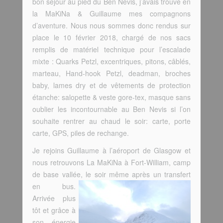
bon séjour au pied du Ben Nevis, j’avais trouvé en
la MaKiNa & Guillaume mes compagnons
d’aventure. Nous nous sommes donc rendus sur
place le 10 février 2018, chargé de nos sacs
remplis de matériel technique pour l’escalade
mixte : Quarks Petzl, excentriques, pitons, câblés,
marteau, Hand-hook Petzl, deadman, broches
baby, lames dry et de vêtements de protection
étanche: salopette & veste gore-tex, masque sans
oublier les incontournable au Ben Nevis si l’on
souhaite rentrer au chaud le soir: carte, porte
carte, GPS, piles de rechange.
Je rejoins Guillaume à l’aéroport de Glasgow et
nous retrouvons La MaKiNa à Fort-William, camp
de base vallée, le soir même après un
transfert
en bus.
Arrivée plus
tôt et grâce à
son énergie