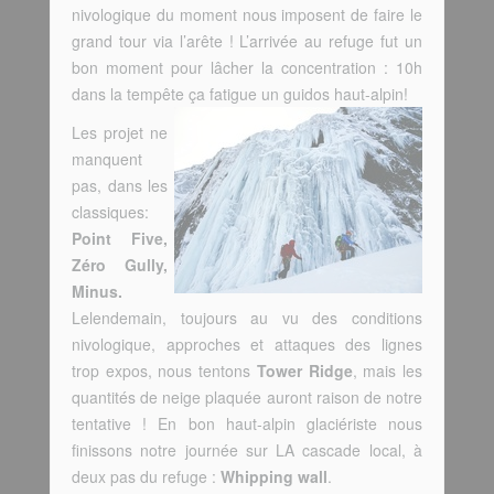
nivologique du moment nous imposent de faire le
grand tour via l’arête ! L’arrivée au refuge fut un
bon moment pour lâcher la concentration : 10h
dans la tempête ça fatigue un guidos haut-alpin!
Les projet ne
manquent
pas, dans les
classiques:
Point Five,
Zéro Gully,
Minus.
Lelendemain, toujours au vu des conditions
nivologique, approches et attaques des lignes
trop expos, nous tentons
Tower Ridge
, mais les
quantités de neige plaquée auront raison de notre
tentative ! En bon haut-alpin glaciériste nous
finissons notre journée sur LA cascade local, à
deux pas du refuge :
Whipping wall
.