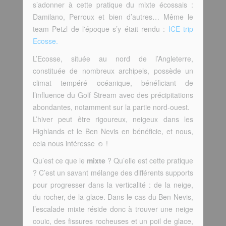
s’adonner à cette pratique du mixte écossais :
Damilano, Perroux et bien d’autres… Même le
team Petzl de l'époque s’y était rendu :
ICE trip
Ecosse.
L’Ecosse, située au nord de l’Angleterre,
constituée de nombreux archipels, possède un
climat tempéré océanique, bénéficiant de
l’influence du Golf Stream avec des précipitations
abondantes, notamment sur la partie nord-ouest.
L’hiver peut être rigoureux, neigeux dans les
Highlands et le Ben Nevis en bénéficie, et nous,
cela nous intéresse ☺ !
Qu’est ce que le
mixte
? Qu’elle est cette pratique
? C’est un savant mélange des différents supports
pour progresser dans la verticalité : de la neige,
du rocher, de la glace. Dans le cas du Ben Nevis,
l’escalade mixte réside donc à trouver une neige
couic, des fissures rocheuses et un poil de glace,