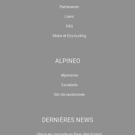
Partenaires
Liens
FAQ
Mixte et Dry tooling
ALPINEO
Alpinisme
Escalade
Ski de randonnée
DERNIÈRES NEWS
Glace en cascade au Pays des Ecrins!