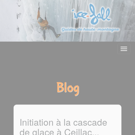
Menu
Blog
Initiation à la cascade
de glace à Ceillac...