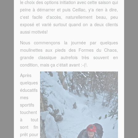
le choix des options initiation avec cette saison qui
peine à démarrer et puis Ceillac, y'a rien à dire,
c'est facile d'accès, naturellement beau, peu
exposé et varié surtout quand on a deux clients
aussi motivés!
Nous commençons la journée par quelques
moulinettes aux pieds des Formes du Chaos,
grande classique autrefois très souvent en
condition, mais ça c'était avant :-(!.
Après
quelques
éducatifs
mes
sportifs
touchent
à tout
sont fin
prêt pour