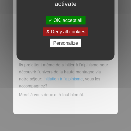
activate
OK, accept all
Deny all cookies
Personalize
Première prise de contact concluante avec Stéph
et Alex... M...E, un truc de plus qui nous plaît dixit
Alex :-))).
Ils projettent même de s'initier à l'alpinisme pour
découvrir l'univers de la haute montagne via
notre séjour:
initiation à l'alpinisme
, vous les
accompagnez?
Merci à vous deux et à tout bientôt.