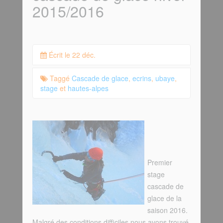
2015/2016
Écrit le 22 déc.
Taggé
Cascade de glace
,
ecrins
,
ubaye
,
stage
et
hautes-alpes
Premier
stage
cascade de
glace de la
saison 2016.
Malgré des conditions difficiles nous avons trouvé