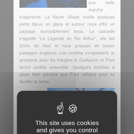
une belle
marche
d'approche. La Haute Ubaye recèle quelques
petits bijoux en glace et surtout nous offre un
paysage incroyablement beau. La cascade
s'appelle "La Légende du Roi Arthur", elle fait
200m de haut et nous propose de beaux
passages englacés. Les cordées s'organisent, je
grimperai avec les frangins et Guillaume et Fred
feront cordée ensemble. Quelques broches à
glace bien placées que Fred utilisera pour lui
faciliter la tache.
Le matériel
est
déterminant
This site uses cookies
dans la
and gives you control