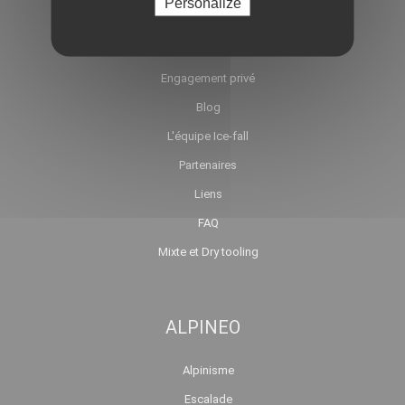
Personalize
Ski de randonnée
Et l'été alors ?
Engagement privé
Blog
L'équipe Ice-fall
Partenaires
Liens
FAQ
Mixte et Dry tooling
ALPINEO
Alpinisme
Escalade