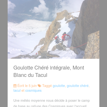
Goulotte Chéré intégrale, Mont
Blanc du Tacul
Écrit le 5 juin
Taggé
goulotte
,
goulotte chéré
,
tacul
et
cosmiques
Une météo moyenne nous décide à poser le camp
de base au refuge des Cosmiques avec l'accueil