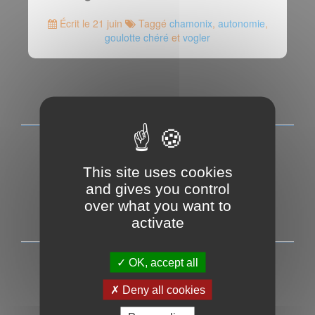
Écrit le 21 juin
Taggé
chamonix
,
autonomie
,
goulotte chéré
et
vogler
This site uses cookies
and gives you control
over what you want to
activate
OK, accept all
ICE-FALL
Deny all cookies
Cascade de glace