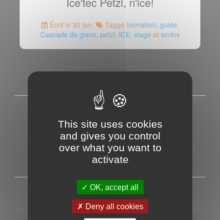
Ice'tec Petzl, n'ice!
Écrit le 30 jan.
Taggé
formation
,
guide
,
Cascade de glace
,
petzl
,
ICE
,
stage
et
ecrins
This site uses cookies
and gives you control
over what you want to
activate
OK, accept all
ICE-FALL
Deny all cookies