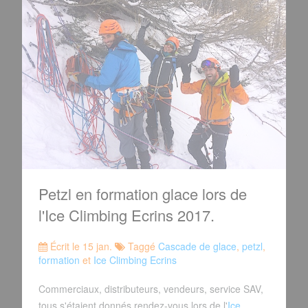
Petzl en formation glace lors de
l'Ice Climbing Ecrins 2017.
Écrit le 15 jan.
Taggé
Cascade de glace
,
petzl
,
formation
et
Ice Climbing Ecrins
Commerciaux, distributeurs, vendeurs, service SAV,
tous s'étaient donnés rendez-vous lors de l'
Ice