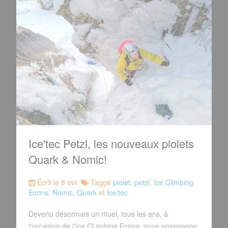
Ice'tec Petzl, les nouveaux piolets
Quark & Nomic!
Écrit le 8 avr.
Taggé
piolet
,
petzl
,
Ice Climbing
Ecrins
,
Nomic
,
Quark
et
Ice'tec
Devenu désormais un rituel, tous les ans, à
l'occasion de l'Ice CLimbing Ecrins, nous organisons