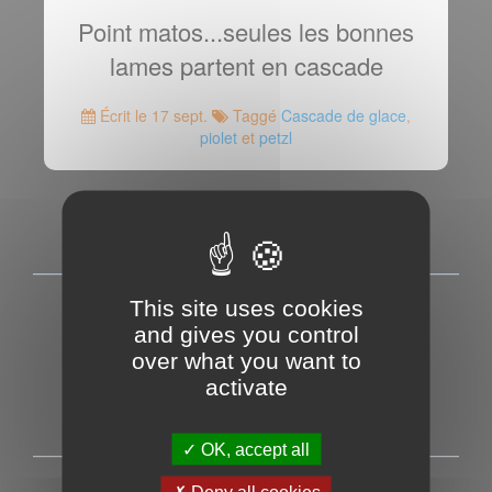
Point matos...seules les bonnes
lames partent en cascade
Écrit le 17 sept.
Taggé
Cascade de glace
,
piolet
et
petzl
This site uses cookies
and gives you control
over what you want to
activate
OK, accept all
Deny all cookies