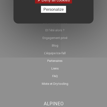
ICE-FALL
Personalize
Cascade de glace
Ski de randonnée
Et l'été alors ?
Engagement privé
Blog
L'équipe Ice-fall
Partenaires
Liens
FAQ
Mixte et Dry tooling
ALPINEO