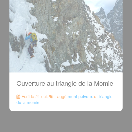
Ouverture au triangle de la Momie
Écrit le 21 oct.
Taggé
mont pelvoux
et
triangle
de la momie