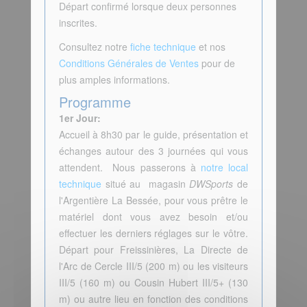
Départ confirmé lorsque deux personnes
inscrites.
Consultez notre
fiche technique
et nos
Conditions Générales de Ventes
pour de
plus amples informations.
Programme
1er Jour:
Accueil à 8h30 par le guide, présentation et
échanges autour des 3 journées qui vous
attendent. Nous passerons à
notre local
technique
situé au magasin
DWSports
de
l'Argentière La Bessée, pour vous prêtre le
matériel dont vous avez besoin et/ou
effectuer les derniers réglages sur le vôtre.
Départ pour Freissinières, La Directe de
l'Arc de Cercle III/5 (200 m) ou les visiteurs
III/5 (160 m) ou Cousin Hubert III/5+ (130
m) ou autre lieu en fonction des conditions