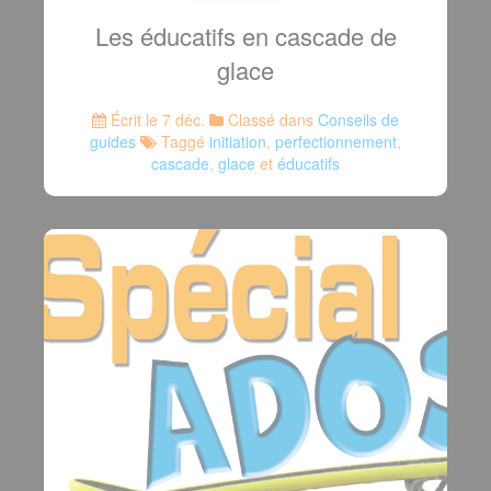
Les éducatifs en cascade de
glace
Écrit le 7 déc.
Classé dans
Conseils de
guides
Taggé
initiation
,
perfectionnement
,
cascade
,
glace
et
éducatifs