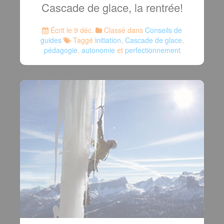
Cascade de glace, la rentrée!
Écrit le 9 déc.
Classé dans
Conseils de
guides
Taggé
initiation
,
Cascade de glace
,
pédagogie
,
autonomie
et
perfectionnement