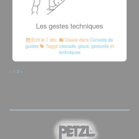
Les gestes techniques
Écrit le 7 déc.
Classé dans
Conseils de
guides
Taggé
cascade
,
glace
,
gestuelle
et
techniques
«
1
2
»