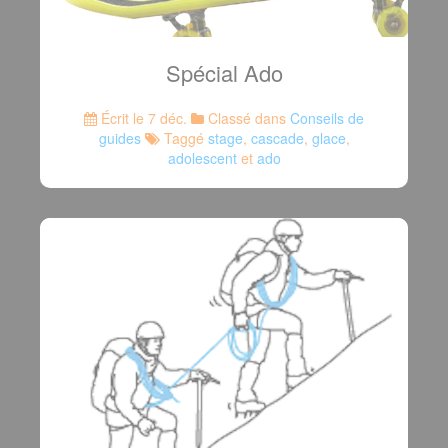
Spécial Ado
Écrit le 7 déc.
Classé dans
Conseils de
guides
Taggé
stage
,
cascade
,
glace
,
adolescent
et
ado