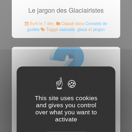
Le jargon des Glaciairistes
Écrit le 7 déc.
Classé dans
Conseils de
guides
Taggé
cascade
,
glace
et
jargon
This site uses cookies
and gives you control
over what you want to
activate