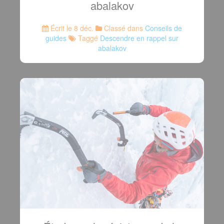
abalakov
Écrit le 8 déc.
Classé dans
Conseils de
guides
Taggé
Descendre en rappel sur
abalakov