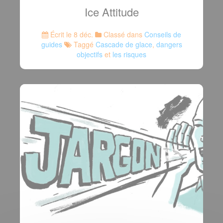
Ice Attitude
Écrit le 8 déc.
Classé dans
Conseils de
guides
Taggé
Cascade de glace
,
dangers
objectifs
et
les risques