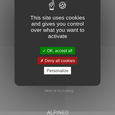
ICE-FALL
This site uses cookies
Cascade de glace
and gives you control
Ski de randonnée
over what you want to
Et l'été alors ?
activate
Engagement privé
Blog
OK, accept all
L'équipe Ice-fall
Deny all cookies
Partenaires
Personalize
Liens
FAQ
Mixte et Dry tooling
ALPINEO