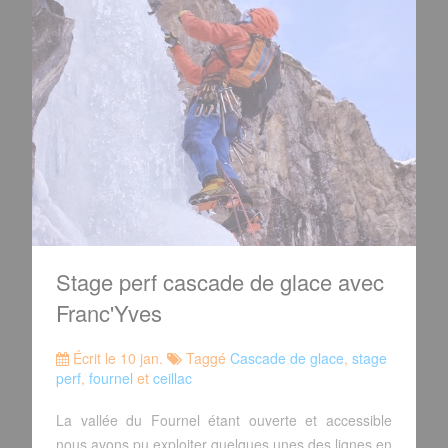
Stage perf cascade de glace avec
Franc'Yves
Écrit le 10 jan.
Taggé
Cascade de glace
,
stage
perf
,
fournel
et
ceillac
La vallée du Fournel étant ouverte et accessible
nous avons pu exploiter quelques unes des lignes en