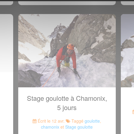
Stage goulotte à Chamonix,
5 jours
Écrit le 12 avr.
Taggé
goulotte
,
chamonix
et
Stage goulotte