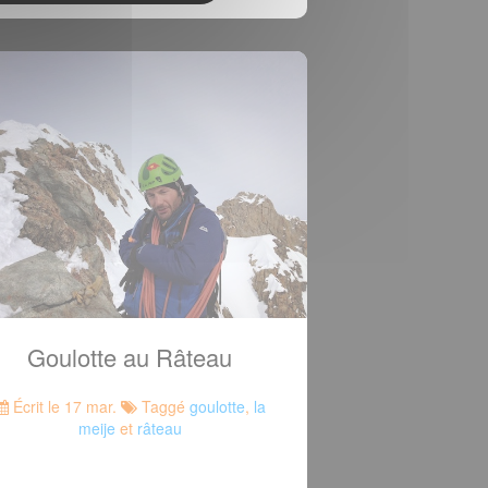
Goulotte au Râteau
Écrit le 17 mar.
Taggé
goulotte
,
la
meije
et
râteau