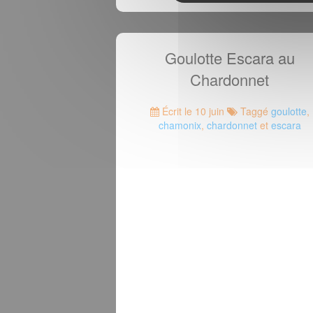
Goulotte Escara au
Chardonnet
Écrit le 10 juin
Taggé
goulotte
,
chamonix
,
chardonnet
et
escara