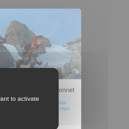
peron Migot au Chardonnet
ant to activate
Écrit le 10 juin
Taggé
goulotte
,
chamonix
,
chardonnet
et
éperon migot