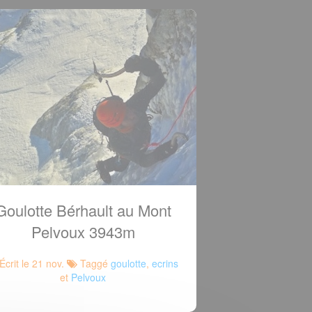
Goulotte Bérhault au Mont
Pelvoux 3943m
Écrit le 21 nov.
Taggé
goulotte
,
ecrins
et
Pelvoux