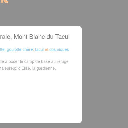
rale, Mont Blanc du Tacul
tte
,
goulotte chéré
,
tacul
et
cosmiques
e à poser le camp de base au refuge
aleureux d'Elise, la gardienne.