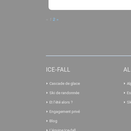
«
1
2
»
ICE-FALL
AL
Cascade de glace
Al
Ski de randonnée
Es
Et l'été alors ?
Sk
Engagement privé
Blog
L'équipe Ice-fall