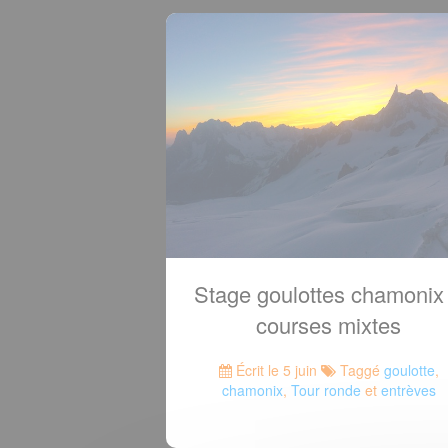
Stage goulottes chamonix
courses mixtes
Écrit le 5 juin
Taggé
goulotte
,
chamonix
,
Tour ronde
et
entrèves