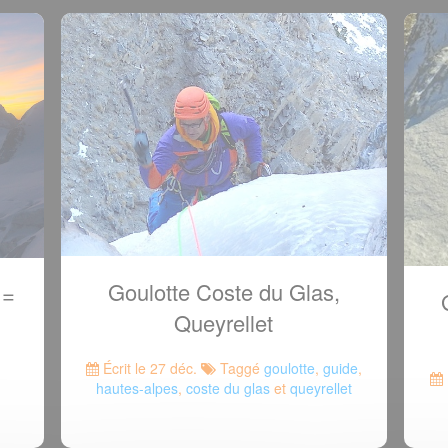
Goulotte Coste du Glas,
 =
Queyrellet
Écrit le 27 déc.
Taggé
goulotte
,
guide
,
hautes-alpes
,
coste du glas
et
queyrellet