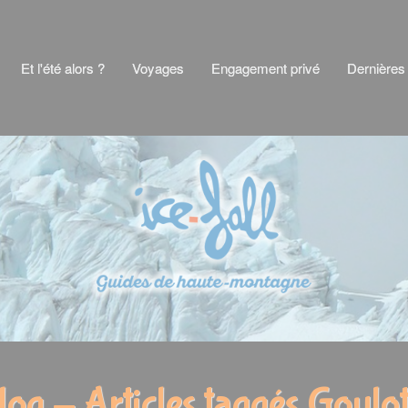
Et l'été alors ?
Voyages
Engagement privé
Dernières
log - Articles taggés Goulot