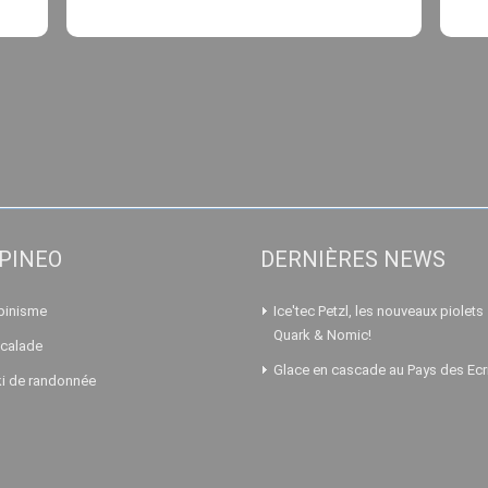
PINEO
DERNIÈRES NEWS
pinisme
Ice'tec Petzl, les nouveaux piolets
Quark & Nomic!
calade
Glace en cascade au Pays des Ecr
i de randonnée