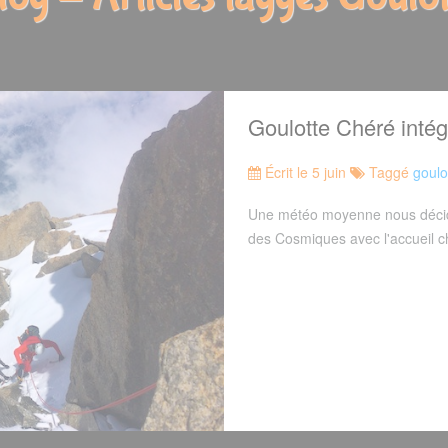
Goulotte Chéré intég
Écrit le 5 juin
Taggé
goulo
Une météo moyenne nous décid
des Cosmiques avec l'accueil ch