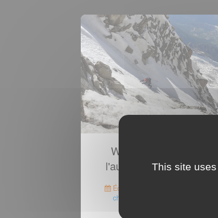
Week-end initiation à
l'autonomie en goulotte
This site uses
Écrit le 21 juin
Taggé
goulotte
,
chamonix
et
refuge cosmiques